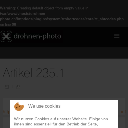
Warning
: Creating default object from empty value in
/var/www/vhosts/drohnen-
photo.ch/httpdocs/plugins/system/tcshortcodes/core/tc_shtcodes.php
on line
98
Artikel 235.1
We use cookies
http://www.firesoftware.ch/Home/fileadmin/Download/235.1.pdf
Wir nutzen Cookies auf unserer Website. Einige von
ihnen sind essenziell für den Betrieb der Seite,