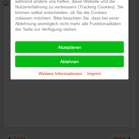
während andere uns helfen, diese Website und die
Nutzererfahrung zu verbessern (Tracking Cookies). Sie
können selbst entscheiden, ob Sie die Cookies
zulassen möchten. Bitte beachten Sie, dass bei einer
Ablehnung womöglich nicht mehr alle Funktionalitäten
der Seite zur Verfügung stehen.
Akzeptieren
Ablehnen
Weitere Informationen
|
Imprint
Zurück
Weiter